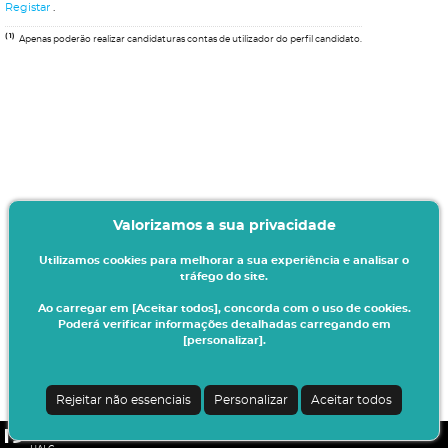
Registar
.
(1)
Apenas poderão realizar candidaturas contas de utilizador do perfil candidato.
Valorizamos a sua privacidade
Utilizamos cookies para melhorar a sua experiência e analisar o
tráfego do site.
Ao carregar em [Aceitar todos], concorda com o uso de cookies.
Poderá verificar informações detalhadas carregando em
[personalizar].
Rejeitar não essenciais
Personalizar
Aceitar todos
CSSnet - Aplicacao Web | v24.0.6-11 (24.0.6-8)
|