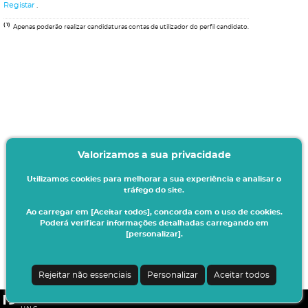
Registar
.
(1)
Apenas poderão realizar candidaturas contas de utilizador do perfil candidato.
Valorizamos a sua privacidade
Utilizamos cookies para melhorar a sua experiência e analisar o
tráfego do site.
Ao carregar em [Aceitar todos], concorda com o uso de cookies.
Poderá verificar informações detalhadas carregando em
[personalizar].
Rejeitar não essenciais
Personalizar
Aceitar todos
CSSnet - Aplicacao Web | v24.0.6-11 (24.0.6-8)
|