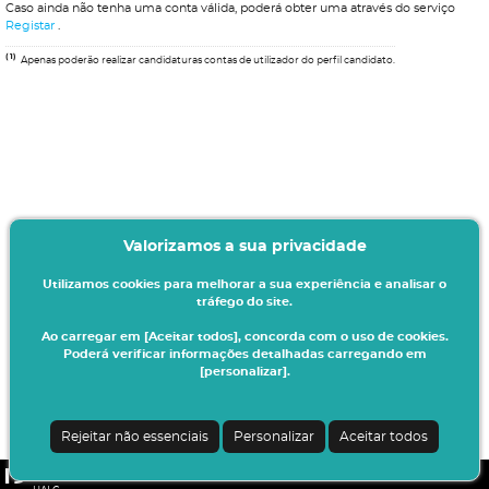
Caso ainda não tenha uma conta válida, poderá obter uma através do serviço
Registar
.
(1)
Apenas poderão realizar candidaturas contas de utilizador do perfil candidato.
Valorizamos a sua privacidade
Utilizamos cookies para melhorar a sua experiência e analisar o
tráfego do site.
Ao carregar em [Aceitar todos], concorda com o uso de cookies.
Poderá verificar informações detalhadas carregando em
[personalizar].
Rejeitar não essenciais
Personalizar
Aceitar todos
CSSnet - Aplicacao Web | v24.0.6-11 (24.0.6-8)
|