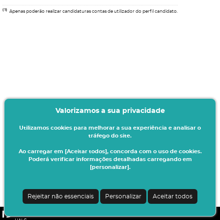
(1)
Apenas poderão realizar candidaturas contas de utilizador do perfil candidato.
Valorizamos a sua privacidade
Utilizamos cookies para melhorar a sua experiência e analisar o
tráfego do site.
Ao carregar em [Aceitar todos], concorda com o uso de cookies.
Poderá verificar informações detalhadas carregando em
[personalizar].
Rejeitar não essenciais
Personalizar
Aceitar todos
CSSnet - Aplicacao Web | v24.0.6-11 (24.0.6-8)
|