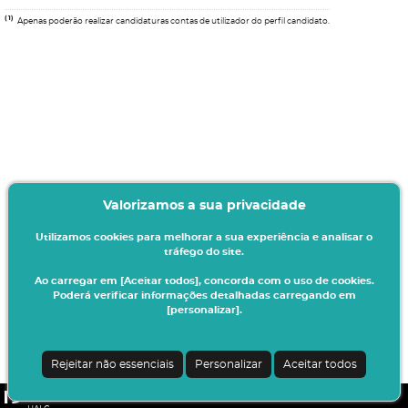
(1)
Apenas poderão realizar candidaturas contas de utilizador do perfil candidato.
Valorizamos a sua privacidade
Utilizamos cookies para melhorar a sua experiência e analisar o
tráfego do site.
Ao carregar em [Aceitar todos], concorda com o uso de cookies.
Poderá verificar informações detalhadas carregando em
[personalizar].
Rejeitar não essenciais
Personalizar
Aceitar todos
CSSnet - Aplicacao Web | v24.0.6-11 (24.0.6-8)
|