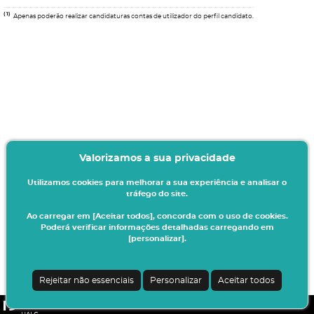
(1)
Apenas poderão realizar candidaturas contas de utilizador do perfil candidato.
Valorizamos a sua privacidade
Utilizamos cookies para melhorar a sua experiência e analisar o
tráfego do site.
Ao carregar em [Aceitar todos], concorda com o uso de cookies.
Poderá verificar informações detalhadas carregando em
[personalizar].
Rejeitar não essenciais
Personalizar
Aceitar todos
CSSnet - Aplicacao Web | v24.0.6-11 (24.0.6-8)
|