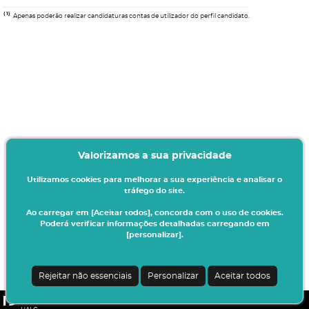
(1)
Apenas poderão realizar candidaturas contas de utilizador do perfil candidato.
Valorizamos a sua privacidade
Utilizamos cookies para melhorar a sua experiência e analisar o
tráfego do site.
Ao carregar em [Aceitar todos], concorda com o uso de cookies.
Poderá verificar informações detalhadas carregando em
[personalizar].
Rejeitar não essenciais
Personalizar
Aceitar todos
CSSnet - Aplicacao Web | v24.0.6-11 (24.0.6-8)
|