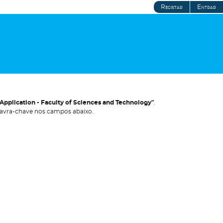
Registar
Entrar
pplication - Faculty of Sciences and Technology"
.
avra-chave nos campos abaixo.