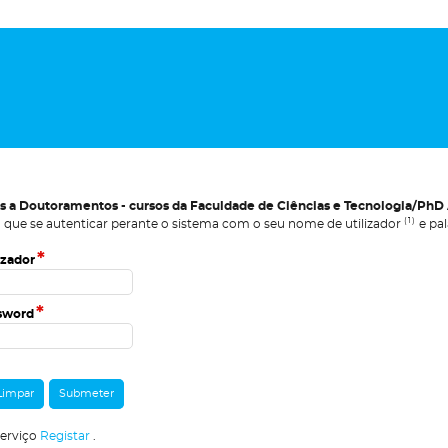
s a Doutoramentos - cursos da Faculdade de Ciências e Tecnologia/PhD A
(1)
 que se autenticar perante o sistema com o seu nome de utilizador
e pal
*
izador
*
sword
serviço
Registar
.