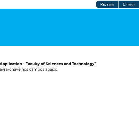
Registar
Entrar
pplication - Faculty of Sciences and Technology"
.
avra-chave nos campos abaixo.