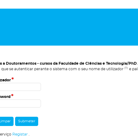
s a Doutoramentos - cursos da Faculdade de Ciências e Tecnologia/PhD A
(1)
 que se autenticar perante o sistema com o seu nome de utilizador
e pal
*
izador
*
sword
serviço
Registar
.