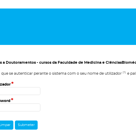
s a Doutoramentos - cursos da Faculdade de Medicina e CiênciasBioméd
(1)
 que se autenticar perante o sistema com o seu nome de utilizador
e pal
*
izador
*
sword