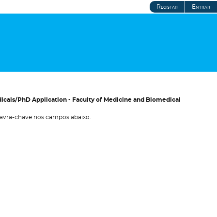
Registar
Entrar
icais/PhD Application - Faculty of Medicine and Biomedical
avra-chave nos campos abaixo.