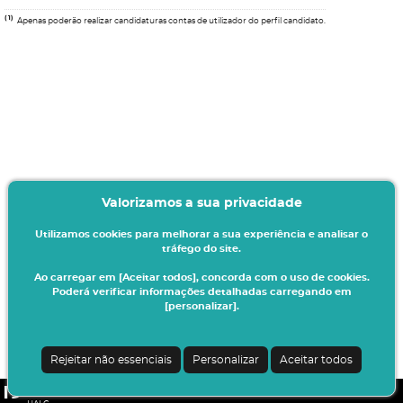
(1)
Apenas poderão realizar candidaturas contas de utilizador do perfil candidato.
Valorizamos a sua privacidade
Utilizamos cookies para melhorar a sua experiência e analisar o
tráfego do site.
Ao carregar em [Aceitar todos], concorda com o uso de cookies.
Poderá verificar informações detalhadas carregando em
[personalizar].
Rejeitar não essenciais
Personalizar
Aceitar todos
CSSnet - Aplicacao Web | v24.0.6-11 (24.0.6-8)
|