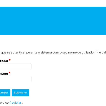
(1)
 que se autenticar perante o sistema com o seu nome de utilizador
e pal
*
izador
*
sword
serviço
Registar
.