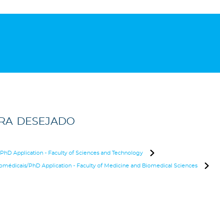
ura desejado
PhD Application - Faculty of Sciences and Technology
omédicais/PhD Application - Faculty of Medicine and Biomedical Sciences