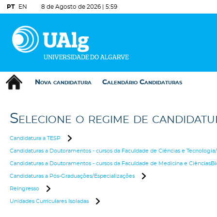
PT
EN
8 de Agosto de 2026 |
5:59
Nova candidatura
Calendário Candidaturas
Selecione o regime de candidat
Candidatura a TESP
Candidaturas a Doutoramentos - cursos da Faculdade de Ciências e Tecnologia/
Candidaturas a Doutoramentos - cursos da Faculdade de Medicina e CiênciasBi
Candidaturas a Pós-Graduações/Especializações
Reingresso
Unidades Curriculares Isoladas