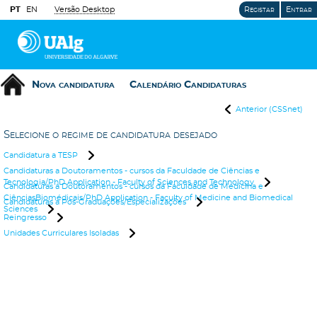
PT
EN
Versão Desktop
Registar
Entrar
Nova candidatura
Calendário Candidaturas
Anterior (CSSnet)
Selecione o regime de candidatura desejado
Candidatura a TESP
Candidaturas a Doutoramentos - cursos da Faculdade de Ciências e
Tecnologia/PhD Application - Faculty of Sciences and Technology
Candidaturas a Doutoramentos - cursos da Faculdade de Medicina e
CiênciasBiomédicais/PhD Application - Faculty of Medicine and Biomedical
Candidaturas a Pós-Graduações/Especializações
Sciences
Reingresso
Unidades Curriculares Isoladas