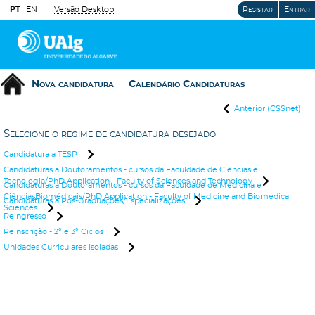
PT
EN
Versão Desktop
Registar
Entrar
Nova candidatura
Calendário Candidaturas
Anterior (CSSnet)
Selecione o regime de candidatura desejado
Candidatura a TESP
Candidaturas a Doutoramentos - cursos da Faculdade de Ciências e
Tecnologia/PhD Application - Faculty of Sciences and Technology
Candidaturas a Doutoramentos - cursos da Faculdade de Medicina e
CiênciasBiomédicais/PhD Application - Faculty of Medicine and Biomedical
Candidaturas a Pós-Graduações/Especializações
Sciences
Reingresso
Reinscrição - 2º e 3º Ciclos
Unidades Curriculares Isoladas