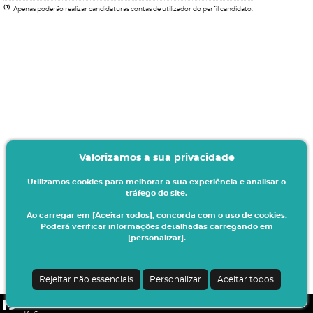
(1)
Apenas poderão realizar candidaturas contas de utilizador do perfil candidato.
Valorizamos a sua privacidade
Utilizamos cookies para melhorar a sua experiência e analisar o
tráfego do site.
Ao carregar em [Aceitar todos], concorda com o uso de cookies.
Poderá verificar informações detalhadas carregando em
[personalizar].
Rejeitar não essenciais
Personalizar
Aceitar todos
CSSnet - Aplicacao Web | v24.0.6-11 (24.0.6-8)
|