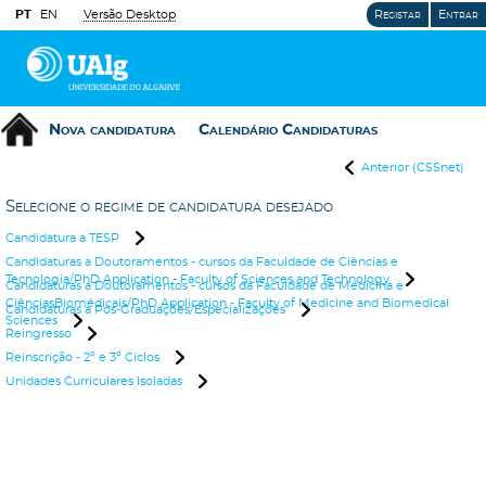
PT
EN
Versão Desktop
Registar
Entrar
Nova candidatura
Calendário Candidaturas
Anterior (CSSnet)
Selecione o regime de candidatura desejado
Candidatura a TESP
Candidaturas a Doutoramentos - cursos da Faculdade de Ciências e
Tecnologia/PhD Application - Faculty of Sciences and Technology
Candidaturas a Doutoramentos - cursos da Faculdade de Medicina e
CiênciasBiomédicais/PhD Application - Faculty of Medicine and Biomedical
Candidaturas a Pós-Graduações/Especializações
Sciences
Reingresso
Reinscrição - 2º e 3º Ciclos
Unidades Curriculares Isoladas