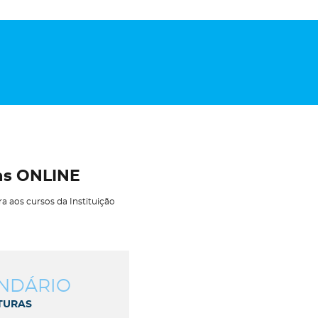
as ONLINE
ra aos cursos da Instituição
ndário
turas