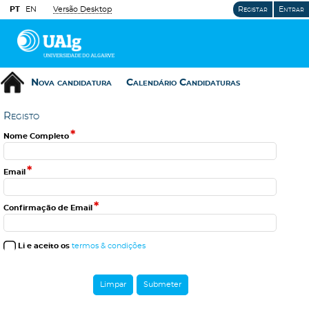
PT
EN
Versão Desktop
Registar
Entrar
Nova candidatura
Calendário Candidaturas
R
e
g
i
s
t
o
*
Nome Completo
*
Email
*
Confirmação de Email
Li e aceito os
termos & condições