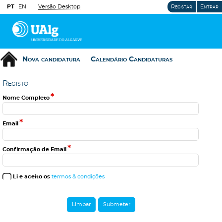
PT
EN
Versão Desktop
Registar
Entrar
Nova candidatura
Calendário Candidaturas
R
e
g
i
s
t
o
*
Nome Completo
*
Email
*
Confirmação de Email
Li e aceito os
termos & condições