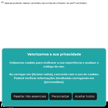
(1)
Apenas poderão realizar candidaturas contas de utilizador do perfil candidato.
Valorizamos a sua privacidade
Utilizamos cookies para melhorar a sua experiência e analisar o
tráfego do site.
Ao carregar em [Aceitar todos], concorda com o uso de cookies.
Poderá verificar informações detalhadas carregando em
[personalizar].
Rejeitar não essenciais
Personalizar
Aceitar todos
CSSnet - Aplicacao Web | v24.0.6-11 (24.0.6-8)
|